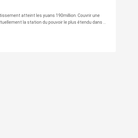
stissement atteint les yuans 190million. Couvrir une
uellement la station du pouvoir le plus étendu dans le
é. En raison de la construction étant effectuée près