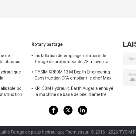
LAI
Rotary battage
ne de
installation de empilage rotatoire de
 de chassis
forage de profondeur de 28 m avec la
R150C
vitesse de rotation de t/mn du couple de
hydraulique
TYSIM KR80M 13 M Depth Engineering
80 kN.m 8 - 30 KR80A
la
Construction CFA empilant le chef Max.
mm
Diameter de Rig With Hydraulic Rotary
alisable pour
KR150M Hydraulic Earth Auger a ennuyé
Drill 600 millimètres
onstruction
la machine de base de pile, diamètre
maximal de Pressure de pilote de 4 MPA
750 millimètres
alité Forage de pieux hydraulique Fournisseur.
© 2016 - 2026 TYSIM PI