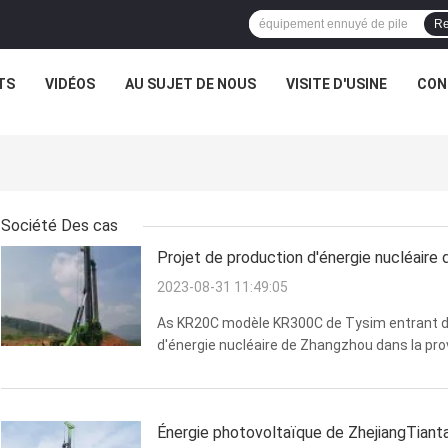
Re
TS
VIDÉOS
AU SUJET DE NOUS
VISITE D'USINE
CON
Société Des cas
Projet de production d'énergie nucléaire
2023-08-31 11:49:05
As KR20C modèle KR300C de Tysim entrant dan
d'énergie nucléaire de Zhangzhou dans la pro
de la vase, du sable de mer, du granit complè
diamètre remblayés ...
Énergie photovoltaïque de ZhejiangTianta