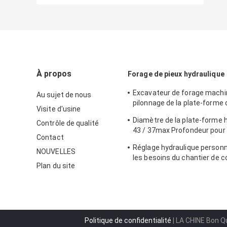
À propos
Forage de pieux hydraulique
Excavateur de forage machi
Au sujet de nous
pilonnage de la plate-forme
Visite d'usine
Cat Augers spécification K
Diamètre de la plate-forme 
Contrôle de qualité
43 / 37max Profondeur pour 
Contact
construction KR125A 1500
Réglage hydraulique personn
NOUVELLES
les besoins du chantier de c
Plan du site
Politique de confidentialité
| LA CHINE Bon Qu