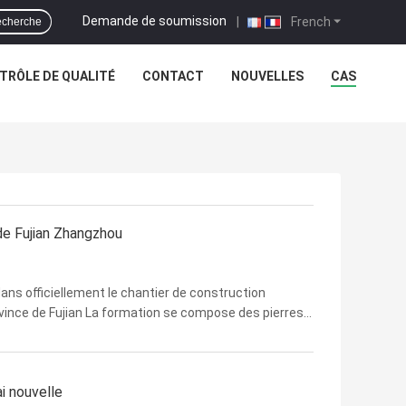
Demande de soumission
|
French
cherche
TRÔLE DE QUALITÉ
CONTACT
NOUVELLES
CAS
 de Fujian Zhangzhou
s officiellement le chantier de construction
vince de Fujian La formation se compose des pierres,
tement superficiel par les agents et fortement du
i nouvelle