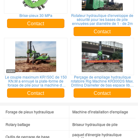
Brise-pieux 30 MPa
Rotateur hydraulique d'enveloppe de
sécurité pour les bases de pile
ennuyées par diamètre de 1 - de 2m
Contact
Contact
Le couple maximum KR150C de 150
Perçage de empilage hydraulique
KN.M a ennuyé la plate-forme de
rotatoire Rig Machine KR300DS Max.
forage de pile pour la machine de
Drilling Diameter de bas espace libre
piles ennuyée par profondeur
2000mm Max. Drilling Depth 35m
maximum de perçage de 52m
Contact
Contact
Forage de pieux hydraulique
Machine d'installation d'empilage
Rotary battage
Briseur hydraulique de pile
paquet d'énergie hydraulique
Outils de perçage de base