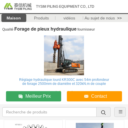
TYSIM PILING EQUIPMENT CO., LTD
Maison
Produits
vidéos
Au sujet de nous
>>
Forage de pieux hydraulique
Qualité
fournisseur
Réglage hydraulique lourd KR300C avec 54m profondeur
de forage 2500mm de diamètre et 320kN.m de couple
Meilleur Prix
Contact