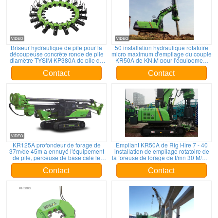
Briseur hydraulique de pile pour la
50 installation hydraulique rotatoire
découpeuse concrète ronde de pile
micro maximum d'empilage du couple
diamètre TYSIM KP380A de pile de
KR50A de KN.M pour l'équipement
600 - de 1800mm
de pile de trou ennuyé par 24m
Contact
Contact
KR125A profondeur de forage de
Empilant KR50A de Rig Hire 7 - 40
37m/de 45m a ennuyé l'équipement
installation de empilage rotatoire de
de pile, perceuse de base cale le
la foreuse de forage de t/mn 30 M/Min
poids global de 34 T
Main Winch Line Speed
Contact
Contact