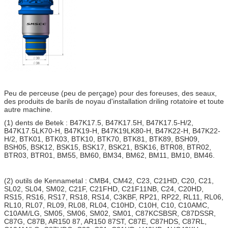
Peu de perceuse (peu de perçage) pour des foreuses, des seaux,
des produits de barils de noyau d'installation driling rotatoire et toute
autre machine.
(1) dents de Betek : B47K17.5, B47K17.5H, B47K17.5-H/2,
B47K17.5LK70-H, B47K19-H, B47K19LK80-H, B47K22-H, B47K22-
H/2, BTK01, BTK03, BTK10, BTK70, BTK81, BTK89, BSH09,
BSH05, BSK12, BSK15, BSK17, BSK21, BSK16, BTR08, BTR02,
BTR03, BTR01, BM55, BM60, BM34, BM62, BM11, BM10, BM46.
(2) outils de Kennametal : CMB4, CM42, C23, C21HD, C20, C21,
SL02, SL04, SM02, C21F, C21FHD, C21F11NB, C24, C20HD,
RS15, RS16, RS17, RS18, RS14, C3KBF, RP21, RP22, RL11, RL06,
RL10, RL07, RL09, RL08, RL04, C10HD, C10H, C10, C10AMC,
C10AM/LG, SM05, SM06, SM02, SM01, C87KCSBSR, C87DSSR,
C87G, C87B, AR150 87, AR150 87ST, C87E, C87HDS, C87RL,