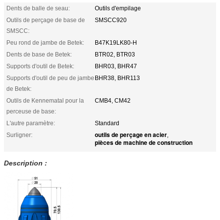
Dents de balle de seau:
Outils d'empilage
Outils de perçage de base de
SMSCC920
SMSCC:
Peu rond de jambe de Betek:
B47K19LK80-H
Dents de base de Betek:
BTR02, BTR03
Supports d'outil de Betek:
BHR03, BHR47
Supports d'outil de peu de jambe
BHR38, BHR113
de Betek:
Outils de Kennematal pour la
CMB4, CM42
perceuse de base:
L'autre paramètre:
Standard
outils de perçage en acier
Surligner:
,
pièces de machine de construction
Description :