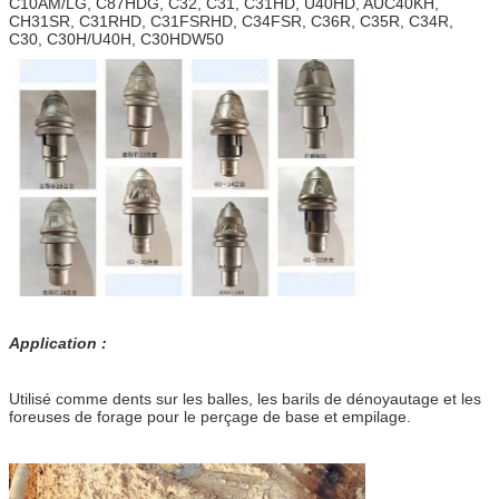
C10AM/LG, C87HDG, C32, C31, C31HD, U40HD, AUC40KH,
CH31SR, C31RHD, C31FSRHD, C34FSR, C36R, C35R, C34R,
C30, C30H/U40H, C30HDW50
Application :
Utilisé comme dents sur les balles, les barils de dénoyautage et les
foreuses de forage pour le perçage de base et empilage.