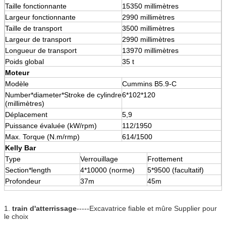
Taille fonctionnante
15350 millimètres
Largeur fonctionnante
2990 millimètres
Taille de transport
3500 millimètres
Largeur de transport
2990 millimètres
Longueur de transport
13970 millimètres
Poids global
35 t
Moteur
Modèle
Cummins B5.9-C
Number*diameter*Stroke de cylindre
6*102*120
(millimètres)
Déplacement
5,9
Puissance évaluée (kW/rpm)
112/1950
Max. Torque (N.m/rmp)
614/1500
Kelly Bar
Type
Verrouillage
Frottement
Section*length
4*10000 (norme)
5*9500 (facultatif)
Profondeur
37m
45m
1.
train d'atterrissage
-----Excavatrice fiable et mûre Supplier pour
le choix