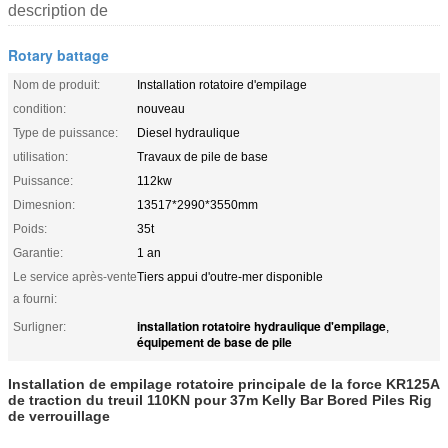
description de
Rotary battage
Nom de produit:
Installation rotatoire d'empilage
condition:
nouveau
Type de puissance:
Diesel hydraulique
utilisation:
Travaux de pile de base
Puissance:
112kw
Dimesnion:
13517*2990*3550mm
Poids:
35t
Garantie:
1 an
Le service après-vente
Tiers appui d'outre-mer disponible
a fourni:
installation rotatoire hydraulique d'empilage
Surligner:
,
équipement de base de pile
Installation de empilage rotatoire principale de la force KR125A
de traction du treuil 110KN pour 37m Kelly Bar Bored Piles Rig
de verrouillage