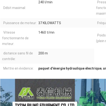
240 l/min
Press
Débit maximal:
fonct
maxim
Puissance de moteur:
37 KILOWATTS
Fréqu
Vitesse
1460 t/mn
Poids
fonctionnante de
(plein 
moteur:
distance sans fil de
200 m
contrôle:
Mettre en évidence:
paquet d'énergie hydraulique électrique
,
u