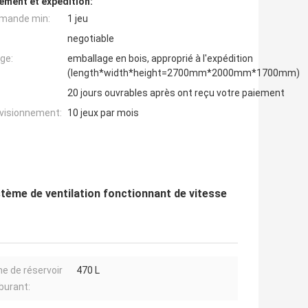
ement et expédition:
mande min:
1 jeu
negotiable
ge:
emballage en bois, approprié à l'expédition
(length*width*height=2700mm*2000mm*1700mm)
20 jours ouvrables après ont reçu votre paiement
ovisionnement:
10 jeux par mois
stème de ventilation fonctionnant de vitesse
e de réservoir
470 L
burant: