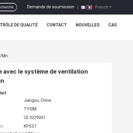
Demande de soumission
|
French
cherche
TRÔLE DE QUALITÉ
CONTACT
NOUVELLES
CAS
T/mn
e avec le système de ventilation
mn
uit:
Jiangsu, Chine
TYSIM
CE ISO9001
e:
KPS37