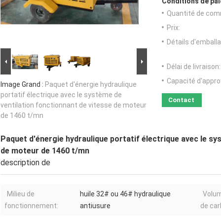
Conditions de pai
Quantité de com
Prix:
Détails d'emballa
Délai de livraison:
Capacité d'appr
Image Grand :
Paquet d'énergie hydraulique
portatif électrique avec le système de
Contact
ventilation fonctionnant de vitesse de moteur
de 1460 t/mn
Paquet d'énergie hydraulique portatif électrique avec le sy
de moteur de 1460 t/mn
description de
Milieu de
huile 32# ou 46# hydraulique
Volum
fonctionnement:
antiusure
de car