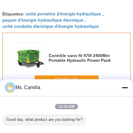
unité portative d'énergie hydraulique
Étiquettes:
,
paquet d'énergie hydraulique électrique
,
unité conduite électrique d'énergie hydraulique
Contrôle sans fil 470l 240l/Min
Portable Hydraulic Power Pack
Continuer
Ms. Camilla
Paquet d'énergie hydraulique portatif
Plus
12:44 AM
Good day, what product are you looking for?
ndres
Contrôle sans fil
Puissance
Vitesse
Station él
ques de
470L 240 l Min
électrique
fonctionnante
à haute p