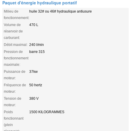
Paquet d'énergie hydraulique portatif
Milieu de
huile 32# ou 46# hydraulique antiusure
fonctionnement:
Volume de
470 L
réservoir de
carburant:
Débit maximal:
240 l/min
Pression de
barre 315
fonctionnement
maximale:
Puissance de
37kw
moteur:
Fréquence de
50 hertz
moteur:
Tension de
380 V
moteur:
Poids
1500 KILOGRAMMES
fonctionnant
(plein