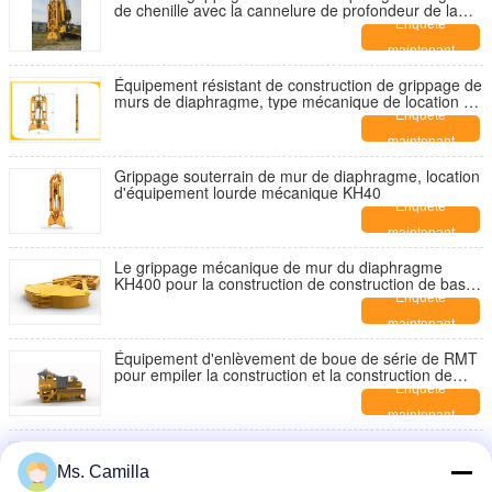
de chenille avec la cannelure de profondeur de la
largeur 60m de la longueur 1m de 3.5m
Enquête
maintenant
Équipement résistant de construction de grippage de
murs de diaphragme, type mécanique de location de
matériel de construction
Enquête
maintenant
Grippage souterrain de mur de diaphragme, location
d'équipement lourde mécanique KH40
Enquête
maintenant
Le grippage mécanique de mur du diaphragme
KH400 pour la construction de construction de base
a coopéré avec
Enquête
maintenant
Équipement d'enlèvement de boue de série de RMT
pour empiler la construction et la construction de
mur de diaphragme
Enquête
maintenant
2570-6917 foreuse de terre hydraulique de contrat
de couple de nanomètre pour la base d'équipement
Ms. Camilla
d'excavatrice de 4.5-6 T
Enquête