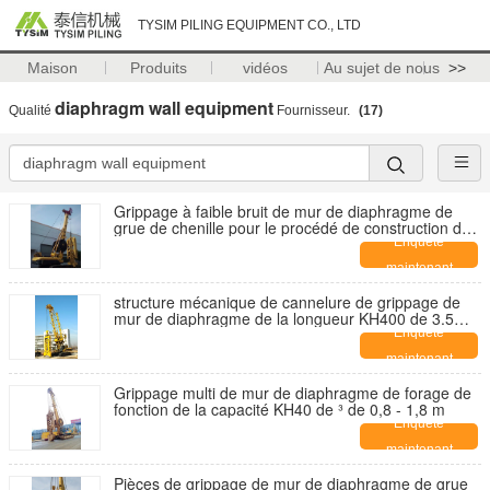
TYSIM PILING EQUIPMENT CO., LTD
Maison
Produits
vidéos
Au sujet de nous
>>
diaphragm wall equipment
Qualité
Fournisseur.
(17)
Grippage à faible bruit de mur de diaphragme de
grue de chenille pour le procédé de construction de
mur de diaphragme
Enquête
maintenant
structure mécanique de cannelure de grippage de
mur de diaphragme de la longueur KH400 de 3.5m
de souterrain et de base profonde
Enquête
maintenant
Grippage multi de mur de diaphragme de forage de
fonction de la capacité KH40 de ³ de 0,8 - 1,8 m
Enquête
maintenant
Pièces de grippage de mur de diaphragme de grue