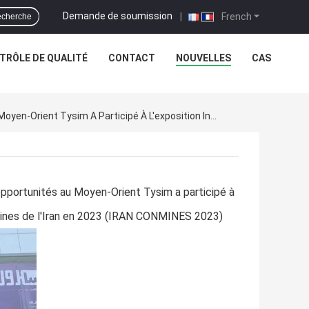
Demande de soumission
|
French
cherche
TRÔLE DE QUALITÉ
CONTACT
NOUVELLES
CAS
Nouvelles De L'entreprise L'exploration De Nouveaux Marchés Et La Création De Nouvelles Opportunités Au Moyen-Orient Tysim A Participé À L'exposition Internationale De Machines De Construction Et De Mines De L'Iran En 2023 (IRAN CONMINES 2023)
opportunités au Moyen-Orient Tysim a participé à
 mines de l'Iran en 2023 (IRAN CONMINES 2023)