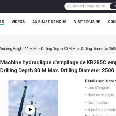
Re
TS
VIDÉOS
AU SUJET DE NOUS
VISITE D'USINE
CON
rking Height 11 M Max Drilling Depth 80 M Max. Drilling Diameter 250
Machine hydraulique d'empilage de KR285C emp
Drilling Depth 80 M Max. Drilling Diameter 2500 
Détails sur le prod
Lieu d'origine:
Nom de marque:
Certification:
Numéro de modèl