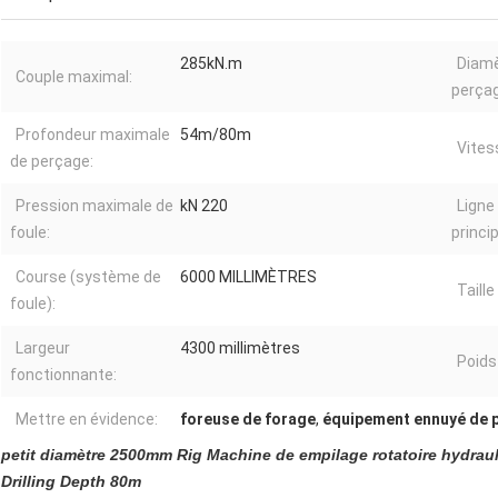
285kN.m
Diamè
Couple maximal:
perçag
Profondeur maximale
54m/80m
Vites
de perçage:
Pression maximale de
kN 220
Ligne
foule:
princip
Course (système de
6000 MILLIMÈTRES
Taill
foule):
Largeur
4300 millimètres
Poids 
fonctionnante:
Mettre en évidence:
foreuse de forage
,
équipement ennuyé de p
petit diamètre 2500mm Rig Machine de empilage rotatoire hydrau
Drilling Depth 80m