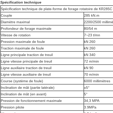
Spécification technique
Spécification technique de plate-forme de forage rotatoire de KR285C
Couple
285 kN.m
Diamètre maximal
2200/2500 millimè
Profondeur de forage maximale
80/54 m
Vitesse de rotation
7~23 t/mn
Pression maximale de foule
kN 260
Traction maximale de foule
kN 260
Ligne principale traction de treuil
kN 340
Ligne vitesse principale de treuil
72 m/min
Ligne auxiliaire traction de treuil
kN 90
Ligne vitesse auxiliaire de treuil
70 m/min
Course (système de foule)
6000 millimètres
Inclination de mât (partie latérale)
±5°
Inclination de mât (en avant)
5°
Pression de fonctionnement maximale
34,3 MPA
Pression pilote
3.9MPa