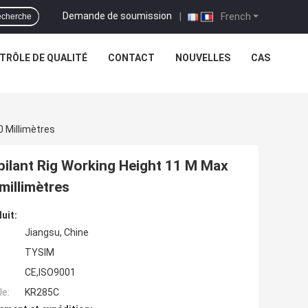
Demande de soumission
|
French
cherche
TRÔLE DE QUALITÉ
CONTACT
NOUVELLES
CAS
0 Millimètres
ilant Rig Working Height 11 M Max
millimètres
uit:
Jiangsu, Chine
TYSIM
CE,ISO9001
e:
KR285C