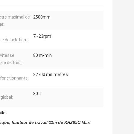
tre maximal de
2500mm
e:
7~23rpm
se de rotation:
 vitesse
80 m/min
ale de treuil:
22700 millimètres
e fonctionnante:
80 T
global:
ile
lique, hauteur de travail 11m de KR285C Max