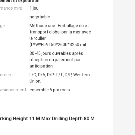
ement et expédition:
mande min:
1 jeu
negotiable
ge:
Méthode une : Emballage nu et
transport global par la mer avec
le roulier.
(L*W*H=9150*2600*3250 mil
30-45 jours ouvrables après
réception du paiement par
anticipation
iement:
L/C, D/A, D/P, T/T, D/P, Western
Union,
ovisionnement:
ensemble 5 par mois
rking Height 11 M Max Drilling Depth 80 M