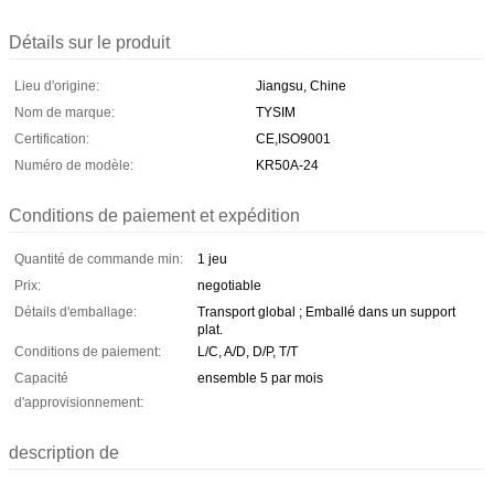
Détails sur le produit
Lieu d'origine:
Jiangsu, Chine
Nom de marque:
TYSIM
Certification:
CE,ISO9001
Numéro de modèle:
KR50A-24
Conditions de paiement et expédition
Quantité de commande min:
1 jeu
Prix:
negotiable
Détails d'emballage:
Transport global ; Emballé dans un support
plat.
Conditions de paiement:
L/C, A/D, D/P, T/T
Capacité
ensemble 5 par mois
d'approvisionnement:
description de