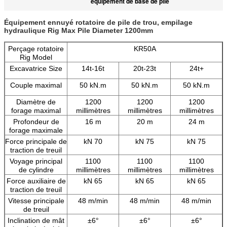
équipement de base de pile
Équipement ennuyé rotatoire de pile de trou, empilage
hydraulique Rig Max Pile Diameter 1200mm
Perçage rotatoire
KR50A
Rig Model
Excavatrice Size
14t-16t
20t-23t
24t+
Couple maximal
50 kN.m
50 kN.m
50 kN.m
Diamètre de
1200
1200
1200
forage maximal
millimètres
millimètres
millimètres
Profondeur de
16 m
20 m
24 m
forage maximale
Force principale de
kN 70
kN 75
kN 75
traction de treuil
Voyage principal
1100
1100
1100
de cylindre
millimètres
millimètres
millimètres
Force auxiliaire de
kN 65
kN 65
kN 65
traction de treuil
Vitesse principale
48 m/min
48 m/min
48 m/min
de treuil
Inclination de mât
±6°
±6°
±6°