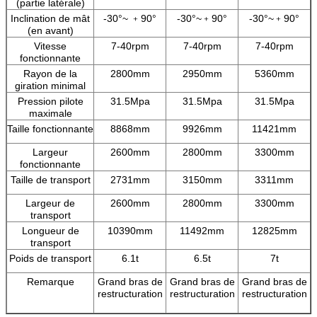
(partie latérale)
Inclination de mât
-30°~ ﹢90°
-30°~﹢90°
-30°~﹢90°
(en avant)
Vitesse
7-40rpm
7-40rpm
7-40rpm
fonctionnante
Rayon de la
2800mm
2950mm
5360mm
giration minimal
Pression pilote
31.5Mpa
31.5Mpa
31.5Mpa
maximale
Taille fonctionnante
8868mm
9926mm
11421mm
Largeur
2600mm
2800mm
3300mm
fonctionnante
Taille de transport
2731mm
3150mm
3311mm
Largeur de
2600mm
2800mm
3300mm
transport
Longueur de
10390mm
11492mm
12825mm
transport
Poids de transport
6.1t
6.5t
7t
Remarque
Grand bras de
Grand bras de
Grand bras de
restructuration
restructuration
restructuration