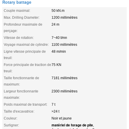
Rotary battage
Couple maximal:
50 kN.m
Max. Drilling Diameter:
1200 millimètres
Profondeur maximale de
24 m
perçage:
Vitesse de rotation:
7~40 t/mn
Voyage maximal de cylindre:
1100 millimètres
Ligne vitesse principale de
48 m/min
treuil:
Force principale de traction de
75 KN
treuil:
Taille fonctionnante de
7181 millimètres
maximum:
Largeur fonctionnante
2300 millimètres
maximale:
Poids maximal de transport:
7 t
Taille d'excavatrice:
>24 t
Couleur:
Noir et jaune
matériel de forage de pile
Surligner:
,