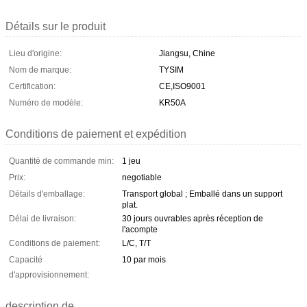
Détails sur le produit
Lieu d'origine:
Jiangsu, Chine
Nom de marque:
TYSIM
Certification:
CE,ISO9001
Numéro de modèle:
KR50A
Conditions de paiement et expédition
Quantité de commande min:
1 jeu
Prix:
negotiable
Détails d'emballage:
Transport global ; Emballé dans un support
plat.
Délai de livraison:
30 jours ouvrables après réception de
l'acompte
Conditions de paiement:
L/C, T/T
Capacité
10 par mois
d'approvisionnement:
description de