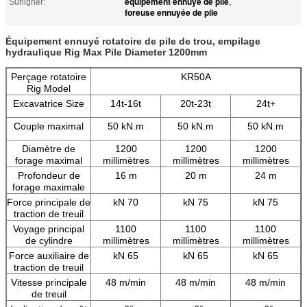
équipement ennuyé de pile
Surligner:
,
foreuse ennuyée de pile
Équipement ennuyé rotatoire de pile de trou, empilage
hydraulique Rig Max Pile Diameter 1200mm
Perçage rotatoire
KR50A
Rig Model
Excavatrice Size
14t-16t
20t-23t
24t+
Couple maximal
50 kN.m
50 kN.m
50 kN.m
Diamètre de
1200
1200
1200
forage maximal
millimètres
millimètres
millimètres
Profondeur de
16 m
20 m
24 m
forage maximale
Force principale de
kN 70
kN 75
kN 75
traction de treuil
Voyage principal
1100
1100
1100
de cylindre
millimètres
millimètres
millimètres
Force auxiliaire de
kN 65
kN 65
kN 65
traction de treuil
Vitesse principale
48 m/min
48 m/min
48 m/min
de treuil