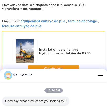
Envoyez vos détails d'enquête dans le ci-dessous,
clic
« envoient » maintenant
!
équipement ennuyé de pile
foreuse de forage
Étiquettes:
,
,
foreuse ennuyée de pile
Installation de empilage
hydraulique modulaire de KR50A,
diamètre de forage maximal de
machine hydraulique de forage
1200 millimètres
Continuer
Ms. Camilla
Machine d'installation d'empilage
Plus
12:14 PM
Good day, what product are you looking for?