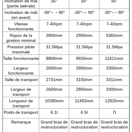
Inclination de mât
±6°
±6°
±6°
(partie latérale)
Inclination de mât
-30°~ ﹢90°
-30°~﹢90°
-30°~﹢90°
(en avant)
Vitesse
7-40rpm
7-40rpm
7-40rpm
fonctionnante
Rayon de la
2800mm
2950mm
5360mm
giration minimal
Pression pilote
31.5Mpa
31.5Mpa
31.5Mpa
maximale
Taille fonctionnante
8868mm
9926mm
11421mm
Largeur
2600mm
2800mm
3300mm
fonctionnante
Taille de transport
2731mm
3150mm
3311mm
Largeur de
2600mm
2800mm
3300mm
transport
Longueur de
10390mm
11492mm
12825mm
transport
Poids de transport
6.1t
6.5t
7t
Remarque
Grand bras de
Grand bras de
Grand bras de
restructuration
restructuration
restructuration