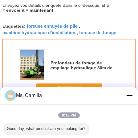
Envoyez vos détails d'enquête dans le ci-dessous,
clic
« envoient » maintenant
foreuse ennuyée de pile
Étiquettes:
,
machine hydraulique d'installation
foreuse de forage
,
Profondeur de forage de
empilage hydraulique 80m de
maximum du diamètre 2500mm
de perçage de maximum de
Tysim kR285c Rig Torque
Continuer
280kN.M
Ms. Camilla
Forage de pieux hydraulique
Plus
8:12 PM
Good day, what product are you looking for?