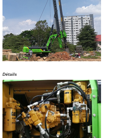
Vitesse de voyage
1,5 km/h
Force de traction
kN 510
Taille fonctionnante
22685 millimètres
Largeur fonctionnante
4300 millimètres
Détails