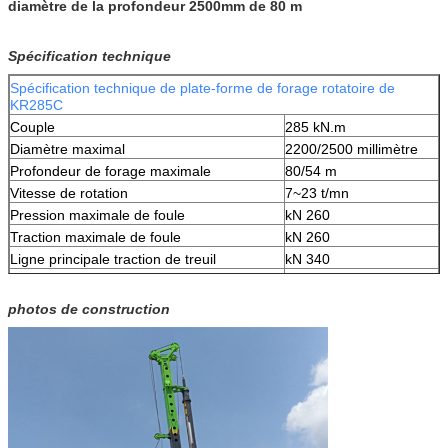
diamètre de la profondeur 2500mm de 80 m
Spécification technique
Spécification technique de plate-forme de forage rotatoire de
KR285C
Couple
285 kN.m
Diamètre maximal
2200/2500 millimètre
Profondeur de forage maximale
80/54 m
Vitesse de rotation
7~23 t/mn
Pression maximale de foule
kN 260
Traction maximale de foule
kN 260
Ligne principale traction de treuil
kN 340
Ligne vitesse principale de treuil
72 m/min
Ligne auxiliaire traction de treuil
kN 90
photos de construction
Ligne vitesse auxiliaire de treuil
70 m/min
Course (système de foule)
6000 millimètres
Inclination de mât (partie latérale)
±5°
Inclination de mât (en avant)
5°
Pression de fonctionnement maximale
34,3 MPA
Pression pilote
3.9MPa