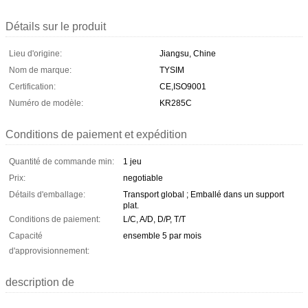
Détails sur le produit
Lieu d'origine:
Jiangsu, Chine
Nom de marque:
TYSIM
Certification:
CE,ISO9001
Numéro de modèle:
KR285C
Conditions de paiement et expédition
Quantité de commande min:
1 jeu
Prix:
negotiable
Détails d'emballage:
Transport global ; Emballé dans un support
plat.
Conditions de paiement:
L/C, A/D, D/P, T/T
Capacité
ensemble 5 par mois
d'approvisionnement:
description de