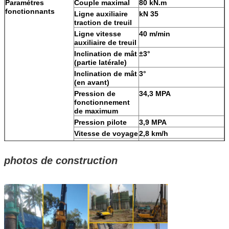
Paramètres
Couple maximal
80 kN.m
fonctionnants
Ligne auxiliaire
kN 35
traction de treuil
Ligne vitesse
40 m/min
auxiliaire de treuil
Inclination de mât
±3°
(partie latérale)
Inclination de mât
3°
(en avant)
Pression de
34,3 MPA
fonctionnement
de maximum
Pression pilote
3,9 MPA
Vitesse de voyage
2,8 km/h
Force de traction
kN 98
Taille
Taille
18000 millimètre) (de
photos de construction
fonctionnante
fonctionnante
CFA/12580mm (perçage
rotatoire)
Largeur
2700 millimètres
fonctionnante
Taille de transport
Taille de transport
3250 millimètres
Largeur de
2700 millimètres
transport