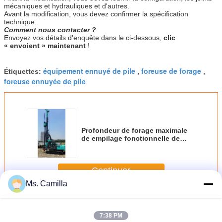
mécaniques et hydrauliques et d'autres.
Avant la modification, vous devez confirmer la spécification
technique.
Comment nous contacter ?
Envoyez vos détails d'enquête dans le ci-dessous,
clic
« envoient » maintenant
!
équipement ennuyé de pile
foreuse de forage
Étiquettes:
,
,
foreuse ennuyée de pile
Profondeur de forage maximale
de empilage fonctionnelle de
profondeur de TYSIM KR80M
Multi Rig Machine Construction
12 m CFA couple maximal de 28
Continuer
m 80 kN.m
Ms. Camilla
Machine d'installation d'empilage
Plus
7:38 PM