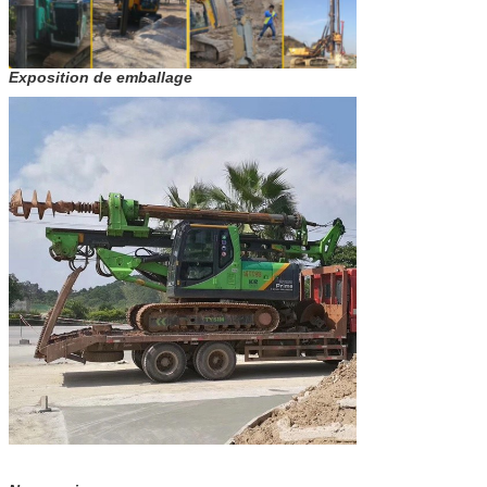
Longueur de
9150 millimètres
transport
Poids total
Poids global
24 t
Exposition de emballage