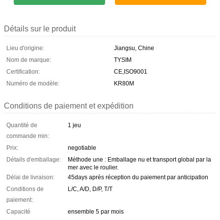
Détails sur le produit
Lieu d'origine:
Jiangsu, Chine
Nom de marque:
TYSIM
Certification:
CE,ISO9001
Numéro de modèle:
KR80M
Conditions de paiement et expédition
Quantité de
1 jeu
commande min:
Prix:
negotiable
Détails d'emballage:
Méthode une : Emballage nu et transport global par la
mer avec le roulier.
Délai de livraison:
45days après réception du paiement par anticipation
Conditions de
L/C, A/D, D/P, T/T
paiement:
Capacité
ensemble 5 par mois