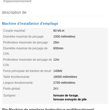
d'approvisionnement:
description de
Machine d'installation d'empilage
Couple maximal:
80 kN.m
Diamètre maximal de perçage:
1000 millimètres
Profondeur maximale de perçage:
28m
Diamètre maximal de perçage de
600mm
CFA:
Profondeur maximale de perçage de
12m
CFA:
Force principale de traction de treuil:
140kN
Taille fonctionnante:
18000 millimètres
Largeur fonctionnante:
2700 millimètres
Poids global:
24 t
foreuse de forage
Surligner:
,
foreuse ennuyée de pile
Rig Machine de empilage hydraulique multifonctionnel,