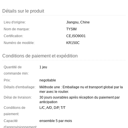
Détails sur le produit
Lieu d'origine:
Jiangsu, Chine
Nom de marque:
TYSIM
Certification:
CE,ISO9001
Numéro de modèle:
KR150C
Conditions de paiement et expédition
Quantité de
1 jeu
commande min:
Prix:
negotiable
Détails d'emballage:
Méthode une : Emballage nu et transport global par la
mer avec le roulier.
Délai de livraison:
30 jours ouvrables après réception du paiement par
anticipation
Conditions de
L/C, A/D, D/P, T/T
paiement:
Capacité
ensemble 5 par mois
d'approvisionnement: