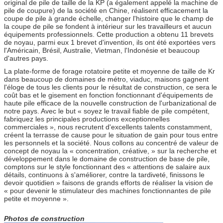
original de pile de taille de la KP (a également appelé la machine de
pile de coupure) de la société en Chine, réalisent efficacement la
coupe de pile à grande échelle, changer l'histoire que le champ de
la coupe de pile se fondent à intérieur sur les travailleurs et aucun
équipements professionnels. Cette production a obtenu 11 brevets
de noyau, parmi eux 1 brevet d'invention, ils ont été exportées vers
l'Américain, Brésil, Australie, Vietman, l'Indonésie et beaucoup
d'autres pays.
La plate-forme de forage rotatoire petite et moyenne de taille de Kr
dans beaucoup de domaines de métro, viaduc, maisons gagnent
l'éloge de tous les clients pour le résultat de construction, ce sera le
coût bas et le gisement en fonction fonctionnant d'équipements de
haute pile efficace de la nouvelle construction de l'urbanizational de
notre pays. Avec le but « soyez le travail fiable de pile compétent,
fabriquez les principales productions exceptionnelles
commerciales », nous recrutent d'excellents talents constamment,
créent la terrasse de cause pour le situation de gain pour tous entre
les personnels et la société. Nous collons au concentré de valeur de
concept de noyau la « concentration, créative, » sur la recherche et
développement dans le domaine de construction de base de pile,
comptons sur le style fonctionnant des « attentions de salaire aux
détails, continuons à s'améliorer, contre la tardiveté, finissons le
devoir quotidien » faisons de grands efforts de réaliser la vision de
« pour devenir le stimulateur des machines fonctionnantes de pile
petite et moyenne ».
Photos de construction