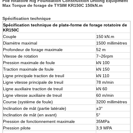
Pile rotatoire Rig Foundation Construction Drilling Equipment
Max Torque de forage de TYSIM KR150C 150kN.m
Spécification technique
Spécification technique de plate-forme de forage rotatoire de
KR150C
Couple
150 kN.m
Diamètre maximal
1500 millimètres
Profondeur de forage maximale
52 m
Vitesse de rotation
7~26rpm
Pression maximale de foule
kN 100
Traction maximale de foule
kN 150
Ligne principale traction de treuil
kN 110
Ligne vitesse principale de treuil
78 m/min
Ligne auxiliaire traction de treuil
kN 60
Ligne vitesse auxiliaire de treuil
60 m/min
Course (système de foule)
3200 millimètres
Inclination de mât (partie latérale)
±3°
Inclination de mât (en avant)
5°
Pression de fonctionnement maximale
35MPa
Pression pilote
3,9 MPA