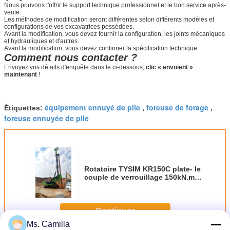
Nous pouvons t'offrir le support technique professionnel et le bon service après-
vente.
Les méthodes de modification seront différentes selon différents modèles et
configurations de vos excavatrices possédées.
Avant la modification, vous devez fournir la configuration, les joints mécaniques
et hydrauliques et d'autres.
Avant la modification, vous devez confirmer la spécification technique.
Comment nous contacter ?
Envoyez vos détails d'enquête dans le ci-dessous,
clic « envoient »
maintenant
!
équipement ennuyé de pile
foreuse de forage
Étiquettes:
,
,
foreuse ennuyée de pile
Rotatoire TYSIM KR150C plate- le
couple de verrouillage 150kN.m
de maximum de 37m Kelly Bar
Max Pile Diameter 1500mm
Continuer
Ms. Camilla