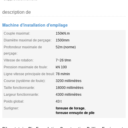
description de
Machine d'installation d'empilage
Couple maximal:
150kN.m
Diamètre maximal de perçage:
1500mm
Profondeur maximale de
52m (norme)
perçage:
Vitesse de rotation:
7~26 t/mn
Pression maximale de foule:
kN 100
Ligne vitesse principale de treuil:
78 m/min
Course (système de foule):
3200 millimètres
Taille fonctionnante:
18000 millimètres
Largeur fonctionnante:
4300 millimètres
Poids global:
43 t
foreuse de forage
Surligner:
,
foreuse ennuyée de pile