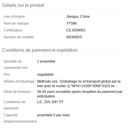
Détails sur le produit
Lieu d'origine:
Jiangsu, Chine
Nom de marque:
TYSIM
Certification:
CE,ISO9001
Numéro de modèle:
KR300DS
Conditions de paiement et expédition
Quantité de
1 ensemble
commande min:
Prix:
negotiable
Détails d'emballage:
Méthode une : Emballage nu et transport global par la
mer avec le roulier. (L*W*H=15260*3000*3323 mi
Délai de livraison:
30-45 jours ouvrables après réception du paiement par
anticipation
Conditions de
L/C, D/A, D/P, T/T
paiement:
Capacité
ensemble 5 par mois
d'approvisionnement: