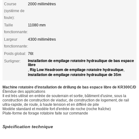
Course
2000 millimètres
(système de
foule):
Taille
11080 mm
fonctionnante:
Largeur
4300 millimètres
fonctionnante:
Poids global:
76t
Installation de empilage rotatoire hydraulique de bas espace
Surligner:
libre
Rig Low Headroom de empilage rotatoire hydraulique
,
,
installation de empilage rotatoire hydraulique de 35m
Machine rotatoire d'installation de drillung de bas espace libre de KR300C/D
Étendue des applications
Il est très utilisé en entrée de souterrain et sortie, bâtiment d'usine, sous la
construction de construction de viaduc, de construction de logement, de rail
ultra-rapide, de route, à haute tension et en différé de pile
Modèle standard et modèle fort d'entrée de roche (roche fraîche)
Plate-forme de forage rotatoire faite sur commande
Spécification technique