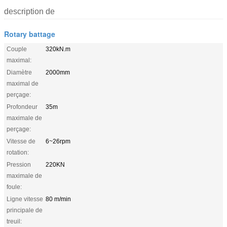
description de
Rotary battage
Couple
320kN.m
maximal:
Diamètre
2000mm
maximal de
perçage:
Profondeur
35m
maximale de
perçage:
Vitesse de
6~26rpm
rotation:
Pression
220KN
maximale de
foule:
Ligne vitesse
80 m/min
principale de
treuil: