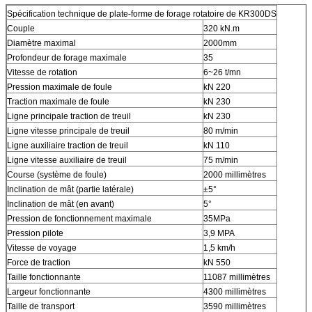
Spécification technique de plate-forme de forage rotatoire de KR300DS
Couple
320 kN.m
Diamètre maximal
2000mm
Profondeur de forage maximale
35
Vitesse de rotation
6~26 t/mn
Pression maximale de foule
kN 220
Traction maximale de foule
kN 230
Ligne principale traction de treuil
kN 230
Ligne vitesse principale de treuil
80 m/min
Ligne auxiliaire traction de treuil
kN 110
Ligne vitesse auxiliaire de treuil
75 m/min
Course (système de foule)
2000 millimètres
Inclination de mât (partie latérale)
±5°
Inclination de mât (en avant)
5°
Pression de fonctionnement maximale
35MPa
Pression pilote
3,9 MPA
Vitesse de voyage
1,5 km/h
Force de traction
kN 550
Taille fonctionnante
11087 millimètres
Largeur fonctionnante
4300 millimètres
Taille de transport
3590 millimètres