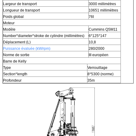
Largeur de transport
3000 millimètres
Longueur de transport
10651 millimètres
Poids global
76t
Moteur
Modèle
Cummins QSM11
Number*diameter*stroke de cylindre (millimètres)
6*125*147
Déplacement (L)
10,8
Puissance évaluée (kW/rpm)
280/2000
Norme de sortie
III européen
Barre de Kelly
Type
Verrouillage
Section*length
8*5300 (norme)
Profondeur
35m