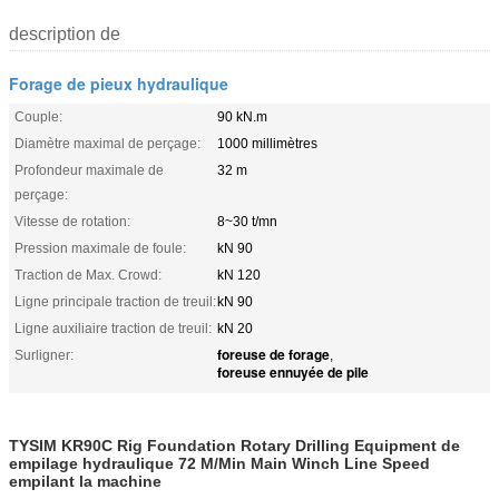
description de
Forage de pieux hydraulique
Couple:
90 kN.m
Diamètre maximal de perçage:
1000 millimètres
Profondeur maximale de
32 m
perçage:
Vitesse de rotation:
8~30 t/mn
Pression maximale de foule:
kN 90
Traction de Max. Crowd:
kN 120
Ligne principale traction de treuil:
kN 90
Ligne auxiliaire traction de treuil:
kN 20
foreuse de forage
Surligner:
,
foreuse ennuyée de pile
TYSIM KR90C Rig Foundation Rotary Drilling Equipment de
empilage hydraulique 72 M/Min Main Winch Line Speed
empilant la machine