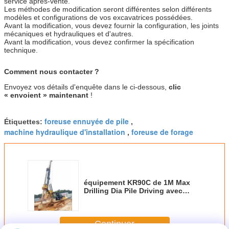
service après-vente.
Les méthodes de modification seront différentes selon différents
modèles et configurations de vos excavatrices possédées.
Avant la modification, vous devez fournir la configuration, les joints
mécaniques et hydrauliques et d'autres.
Avant la modification, vous devez confirmer la spécification
technique.
Comment nous contacter ?
Envoyez vos détails d'enquête dans le ci-dessous,
clic
« envoient » maintenant
!
foreuse ennuyée de pile
Étiquettes:
,
machine hydraulique d'installation
foreuse de forage
,
équipement KR90C de 1M Max
Drilling Dia Pile Driving avec
l'excavatrice Chassis Max de CAT
318D. Couple de forage 90kN.M
de la profondeur 32m
Continuer