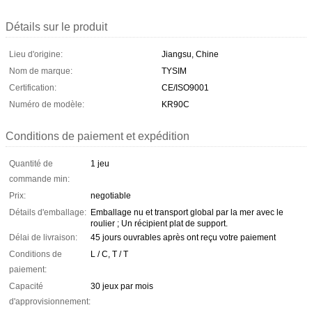
Détails sur le produit
Lieu d'origine:
Jiangsu, Chine
Nom de marque:
TYSIM
Certification:
CE/ISO9001
Numéro de modèle:
KR90C
Conditions de paiement et expédition
Quantité de
1 jeu
commande min:
Prix:
negotiable
Détails d'emballage:
Emballage nu et transport global par la mer avec le
roulier ; Un récipient plat de support.
Délai de livraison:
45 jours ouvrables après ont reçu votre paiement
Conditions de
L / C, T / T
paiement:
Capacité
30 jeux par mois
d'approvisionnement: