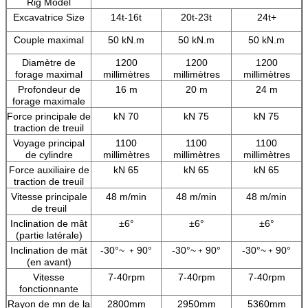
Rig Model
Excavatrice Size
14t-16t
20t-23t
24t+
Couple maximal
50 kN.m
50 kN.m
50 kN.m
Diamètre de
1200
1200
1200
forage maximal
millimètres
millimètres
millimètres
Profondeur de
16 m
20 m
24 m
forage maximale
Force principale de
kN 70
kN 75
kN 75
traction de treuil
Voyage principal
1100
1100
1100
de cylindre
millimètres
millimètres
millimètres
Force auxiliaire de
kN 65
kN 65
kN 65
traction de treuil
Vitesse principale
48 m/min
48 m/min
48 m/min
de treuil
Inclination de mât
±6°
±6°
±6°
(partie latérale)
Inclination de mât
-30°~ ﹢90°
-30°~﹢90°
-30°~﹢90°
(en avant)
Vitesse
7-40rpm
7-40rpm
7-40rpm
fonctionnante
Rayon de mn de la
2800mm
2950mm
5360mm