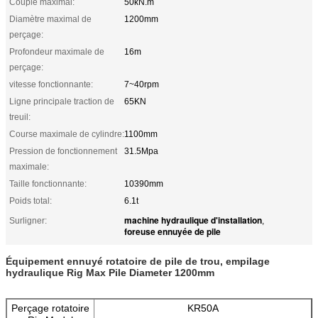
Couple maximal:
50kN.m
Diamètre maximal de
1200mm
perçage:
Profondeur maximale de
16m
perçage:
vitesse fonctionnante:
7~40rpm
Ligne principale traction de
65KN
treuil:
Course maximale de cylindre:
1100mm
Pression de fonctionnement
31.5Mpa
maximale:
Taille fonctionnante:
10390mm
Poids total:
6.1t
machine hydraulique d'installation
Surligner:
,
foreuse ennuyée de pile
Équipement ennuyé rotatoire de pile de trou, empilage
hydraulique Rig Max Pile Diameter 1200mm
Perçage rotatoire
KR50A