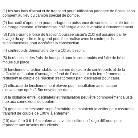
(1) les bas frais d'achat et de transport pour l'utilisation partagée de l'installation
pompent au lieu du camion spécial de pompe.
(2) bas coût d'opération pour partager de puissance de sortie de la plate-forme
de forage rotatoire, d'économiseur d'énergie et de favorable à l'environnement.
(3) l'Ultra-grande force de traction/poussée jusqu'à 210t est assurée par le
levage du cylindre et le grand peut être réalisé avec le contrepoids
supplémentaire pour accélérer la construction.
(4) contrepoids démontable de 4 à 10t au besoin.
(5) la réduction des frais de transport pour le contrepoids est faite de béton
moulé sur place.
(6) fonctionnent l'action stable-combinée du cadre de contrepoids et de la
difficulté de boulon d'ancrage le fond de l'oscillateur à la terre fermement et
réduisent le couple de réaction s'est produit par l'oscillateur pour caler.
(7) efficacité de fonctionnement élevée pour l'oscillation automatique
d'enveloppe après 3-5m enveloppe-dans.
(8) la distance entre l'oscillateur et l'installation peut être commodément ajusté
due aux connexions de boulon.
(9) goupille antitorsionne supplémentaire de maintenir le collier pour assurer le
transfert de couple de 100% à enfermer.
(10) diamètre 0.6-1.5m enfermant avec le collier de fixage différent pour
répondre aux besoins des clients.