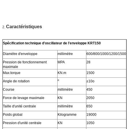
Caractéristiques
2.
Spécification technique d'oscillateur de l'enveloppe KRT150
Diamètre d'enveloppe
millimètre
600/800/1000/1200/1500
Pression de fonctionnement
MPA
28
maximale
Max.torque
KN.m
1500
o
Angle de rotation
±10o
Course
millimètre
450
Force de levage maximale
KN
2050
Taille d'unité centrale
millimètre
650
Poids global
Kilogramme
19000
Pression d'unité centrale
KN
1050