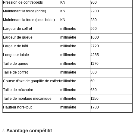
Pression de contrepoids
KN
900
Maintenant la force (bride)
KN
2200
Maintenant la force (sous bride)
KN
280
Largeur de coffret
millimètre
560
Largeur de queue
millimètre
1600
Largeur de bâti
millimètre
2720
Longueur totale
millimètre
4285
Taille de queue
millimètre
1170
Taille de coffret
millimètre
580
Course d'axe de goupille de coffret
millimètre
60
Taille de mâchoire
millimètre
630
Taille de montage mécanique
millimètre
1150
Hauteur hors-tout
millimètre
1780
Avantage compétitif
3.