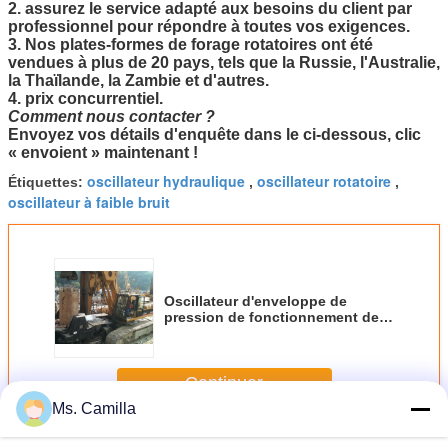
2. assurez le service adapté aux besoins du client par
professionnel pour répondre à toutes vos exigences.
3. Nos plates-formes de forage rotatoires ont été
vendues à plus de 20 pays, tels que la Russie, l'Australie,
la Thaïlande, la Zambie et d'autres.
4. prix concurrentiel.
Comment nous contacter ?
Envoyez vos détails d'enquête dans le ci-dessous,
clic
« envoient » maintenant
!
oscillateur hydraulique
oscillateur rotatoire
Étiquettes:
,
,
oscillateur à faible bruit
Oscillateur d'enveloppe de
pression de fonctionnement de
28 MPA pour la construction
rotatoire KRT150 d'enveloppe de
plate-forme de forage
Continuer
Ms. Camilla
Oscillateur d'enveloppe
Plus