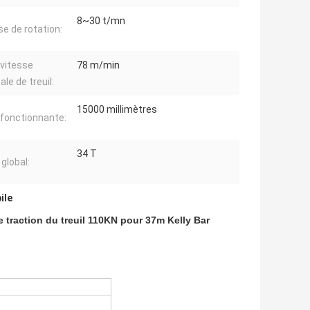
8~30 t/mn
se de rotation:
 vitesse
78 m/min
ale de treuil:
15000 millimètres
e fonctionnante:
34 T
global:
ile
e traction du treuil 110KN pour 37m Kelly Bar