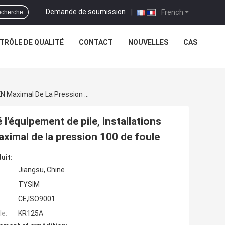
Demande de soumission
|
French
cherche
TRÔLE DE QUALITÉ
CONTACT
NOUVELLES
CAS
La Profondeur De Forage De 37 M/45 M A Ennuyé L'équipement De Pile, Installations De Perceuse De Base Poids Global De 34 T, KN Maximal De La Pression 100 De Foule
'équipement de pile, installations
aximal de la pression 100 de foule
uit:
Jiangsu, Chine
TYSIM
CE,ISO9001
e:
KR125A