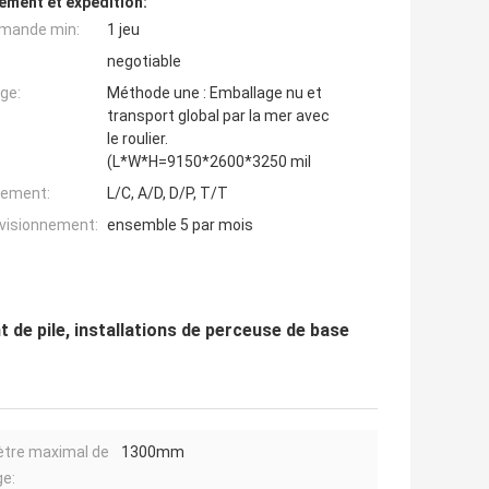
ement et expédition:
mande min:
1 jeu
negotiable
ge:
Méthode une : Emballage nu et
transport global par la mer avec
le roulier.
(L*W*H=9150*2600*3250 mil
iement:
L/C, A/D, D/P, T/T
ovisionnement:
ensemble 5 par mois
 de pile, installations de perceuse de base
tre maximal de
1300mm
e: