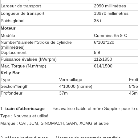
Largeur de transport
2990 millimètres
Longueur de transport
13970 millimètres
Poids global
35 t
Moteur
Modèle
Cummins B5.9-C
Number*diameter*Stroke de cylindre
6*102*120
(millimètres)
Déplacement
5,9
Puissance évaluée (kW/rpm)
112/1950
Max. Torque (N.m/rmp)
614/1500
Kelly Bar
Type
Verrouillage
Frot
Section*length
4*10000 (norme)
5*95
Profondeur
37m
45m
1.
train d'atterrissage
-----Excavatrice fiable et mûre Supplier pour le 
Type : Nouveau et utilisé
Marque : CAT, JCM, SINOMACH, SANY, XCMG et autre
2.
pièces hydrauliques
-----Marques de renommée mondiale