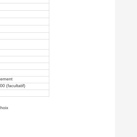
tement
00 (facultatif)
choix