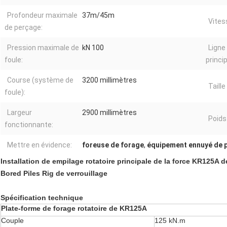
Profondeur maximale
37m/45m
Vites
de perçage:
Pression maximale de
kN 100
Ligne
foule:
princip
Course (système de
3200 millimètres
Taill
foule):
Largeur
2900 millimètres
Poids 
fonctionnante:
Mettre en évidence:
foreuse de forage
,
équipement ennuyé de p
Installation de empilage rotatoire principale de la force KR125A d
Bored Piles Rig de verrouillage
Spécification technique
Plate-forme de forage rotatoire de KR125A
Couple
125 kN.m