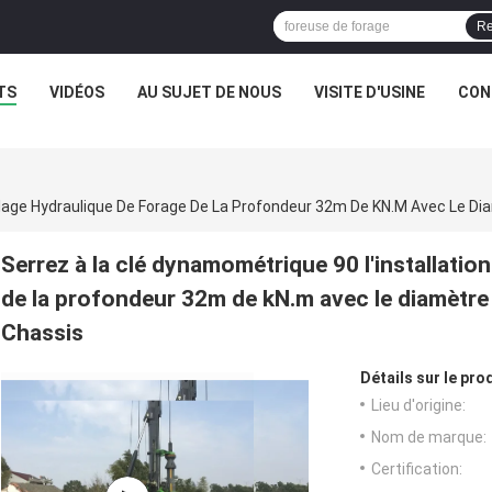
Re
TS
VIDÉOS
AU SUJET DE NOUS
VISITE D'USINE
CON
Serrez à la clé dynamométrique 90 l'installatio
de la profondeur 32m de kN.m avec le diamèt
Chassis
Détails sur le prod
Lieu d'origine:
Nom de marque:
Certification: