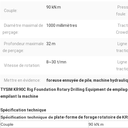
90 kN.m
Press
Couple:
foule:
Diamètre maximal de
1000 millimètres
Tract
perçage:
Crowd
Profondeur maximale
32 m
Ligne
de perçage:
tractio
8~30 t/mn
Ligne 
Vitesse de rotation:
tractio
Mettre en évidence:
foreuse ennuyée de pile
,
machine hydrauliqu
TYSIM KR90C Rig Foundation Rotary Drilling Equipment de empilag
empilant la machine
Spécification technique
Spécification technique de
plate-forme de forage rotatoire de
KR
Couple
90 kN.m