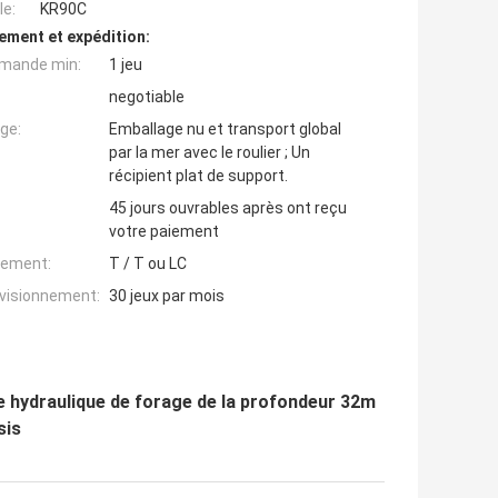
e:
KR90C
ement et expédition:
mande min:
1 jeu
negotiable
ge:
Emballage nu et transport global
par la mer avec le roulier ; Un
récipient plat de support.
45 jours ouvrables après ont reçu
votre paiement
iement:
T / T ou LC
ovisionnement:
30 jeux par mois
ge hydraulique de forage de la profondeur 32m
sis