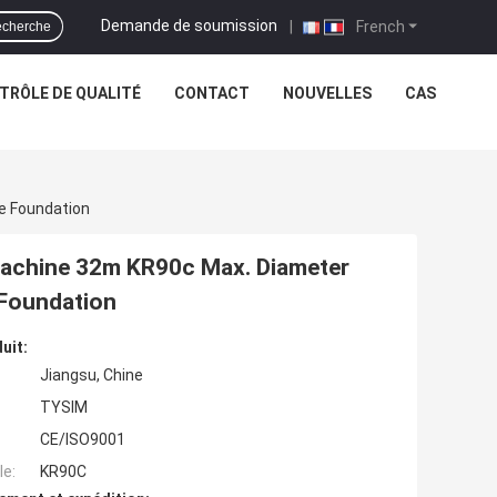
Demande de soumission
|
French
cherche
TRÔLE DE QUALITÉ
CONTACT
NOUVELLES
CAS
e Foundation
 machine 32m KR90c Max. Diameter
 Foundation
uit:
Jiangsu, Chine
TYSIM
CE/ISO9001
e:
KR90C