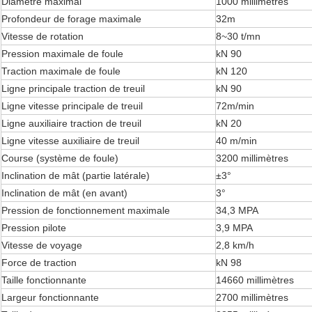
Diamètre maximal
1000 millimètres
Profondeur de forage maximale
32m
Vitesse de rotation
8~30 t/mn
Pression maximale de foule
kN 90
Traction maximale de foule
kN 120
Ligne principale traction de treuil
kN 90
Ligne vitesse principale de treuil
72m/min
Ligne auxiliaire traction de treuil
kN 20
Ligne vitesse auxiliaire de treuil
40 m/min
Course (système de foule)
3200 millimètres
Inclination de mât (partie latérale)
±3°
Inclination de mât (en avant)
3°
Pression de fonctionnement maximale
34,3 MPA
Pression pilote
3,9 MPA
Vitesse de voyage
2,8 km/h
Force de traction
kN 98
Taille fonctionnante
14660 millimètres
Largeur fonctionnante
2700 millimètres