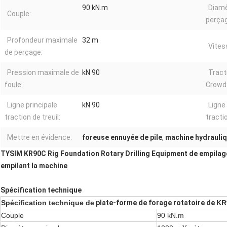
90 kN.m
Diamè
Couple:
perçag
Profondeur maximale
32 m
Vites
de perçage:
Pression maximale de
kN 90
Tract
foule:
Crowd
Ligne principale
kN 90
Ligne 
traction de treuil:
tractio
Mettre en évidence:
foreuse ennuyée de pile
,
machine hydrauliqu
TYSIM KR90C Rig Foundation Rotary Drilling Equipment de empilag
empilant la machine
Spécification technique
Spécification technique de
plate-forme de forage rotatoire de
KR
Couple
90 kN.m