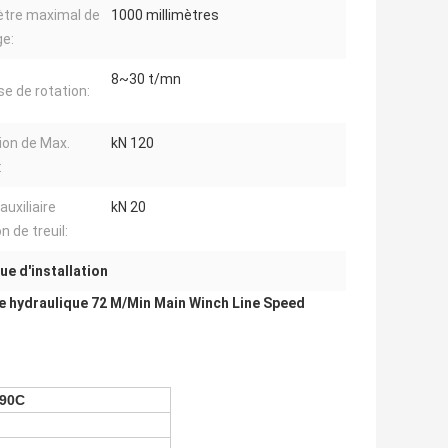
tre maximal de
1000 millimètres
e:
8~30 t/mn
se de rotation:
ion de Max.
kN 120
:
auxiliaire
kN 20
n de treuil:
e d'installation
e hydraulique 72 M/Min Main Winch Line Speed
90C