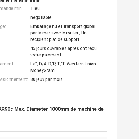
ement et expédition:
mande min:
1 jeu
negotiable
ge:
Emballage nu et transport global
par la mer avec le roulier ; Un
récipient plat de support.
45 jours ouvrables après ont reçu
votre paiement
iement:
L/C, D/A, D/P, T/T, Western Union,
MoneyGram
ovisionnement:
30 jeux par mois
m KR90c Max. Diameter 1000mm de machine de