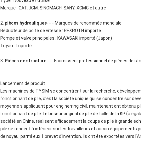
Type : Nouveau et utilisé
Marque : CAT, JCM, SINOMACH, SANY, XCMG et autre
2.
pièces hydrauliques
-----Marques de renommée mondiale
Réducteur de boîte de vitesse : REXROTH importé
Pompe et valve principales : KAWASAKI importé (Japon)
Tuyau : Importé
3.
Pièces de structure
-----Fournisseur professionnel de pièces de s
Lancement de produit
Les machines de TYSIM se concentrent sur la recherche, développeme
fonctionnant de pile, c'est la société unique qui se concentre sur déve
moyenne s'appliquant pour enginerring civil, maintenant ont obtenu p
fonctionnant de pile. Le briseur original de pile de taille de la KP (a é
société en Chine, réalisent efficacement la coupe de pile à grande éch
pile se fondent à intérieur sur les travailleurs et aucun équipements
de noyau, parmi eux 1 brevet d'invention, ils ont été exportées vers l'Am