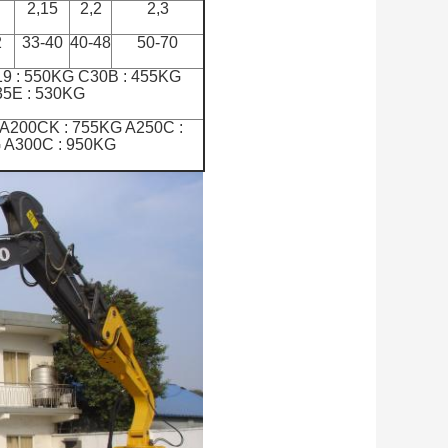
2,15
2,2
2,3
2
33-40
40-48
50-70
19 : 550KG C30B : 455KG
5E : 530KG
 A200CK : 755KG A250C :
 A300C : 950KG