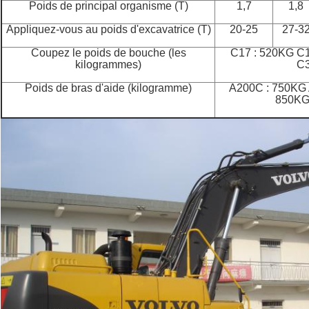
Poids de principal organisme (T)
1,7
1,8
Appliquez-vous au poids d'excavatrice (T)
20-25
27-3
Coupez le poids de bouche (les
C17 : 520KG C
kilogrammes)
C3
Poids de bras d'aide (kilogramme)
A200C : 750KG
850KG