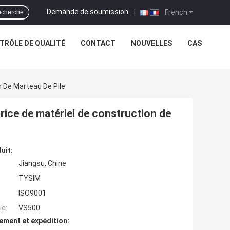
Demande de soumission
|
French
cherche
TRÔLE DE QUALITÉ
CONTACT
NOUVELLES
CAS
n De Marteau De Pile
trice de matériel de construction de
uit:
Jiangsu, Chine
TYSIM
ISO9001
e:
VS500
ement et expédition: