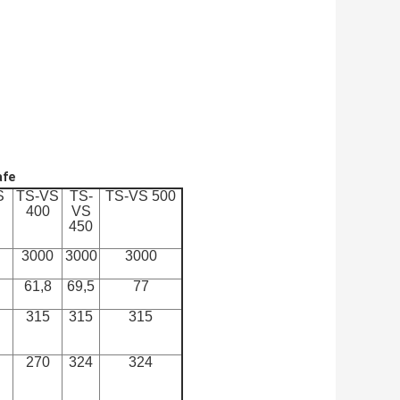
afe
S
TS-VS
TS-
TS-VS 500
400
VS
450
3000
3000
3000
61,8
69,5
77
315
315
315
270
324
324