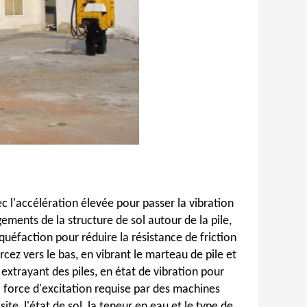
ec l'accélération élevée pour passer la vibration
ments de la structure de sol autour de la pile,
quéfaction pour réduire la résistance de friction
forcez vers le bas, en vibrant le marteau de pile et
 extrayant des piles, en état de vibration pour
La force d'excitation requise par des machines
te, l'état de sol, la teneur en eau et le type de