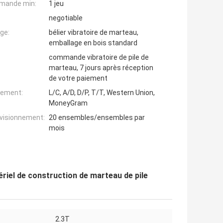
mande min:
1 jeu
negotiable
ge:
bélier vibratoire de marteau,
emballage en bois standard
commande vibratoire de pile de
marteau, 7 jours après réception
de votre paiement
iement:
L/C, A/D, D/P, T/T, Western Union,
MoneyGram
ovisionnement:
20 ensembles/ensembles par
mois
ériel de construction de marteau de pile
2.3T