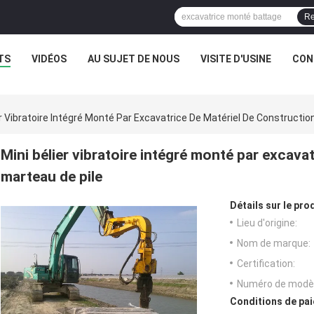
Re
TS
VIDÉOS
AU SUJET DE NOUS
VISITE D'USINE
CON
er Vibratoire Intégré Monté Par Excavatrice De Matériel De Constructio
Mini bélier vibratoire intégré monté par excava
marteau de pile
Détails sur le prod
Lieu d'origine:
Nom de marque:
Certification:
Numéro de modèl
Conditions de pai