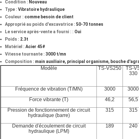
Condition :
Nouveau
Type :
Vibratoire hydraulique
Couleur :
comme besoin de client
Approprié au poids d'excavatrice :
50-70 tonnes
Le service après-vente a fourni : :
Oui
Poids :
2.3t
Matériel :
Acier 45#
Vitesse tournante :
3000 t/mn
Composition :
main auxiliaire, principal organisme, bouche d'agr
Modèle
TS-VS250
TS-V
330
Fréquence de vibration (T/MN)
3000
3000
Force vibrante (T)
46,2
56,5
Pression de fonctionnement de circuit
315
315
hydraulique (barre)
Demande d'écoulement de circuit
189
240
hydraulique (LPM)