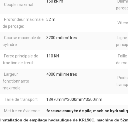
150 kN.m
Diamè
Couple maximal:
perçag
Profondeur maximale
52 m
Vites
de perçage:
Course maximale de
3200 millimètres
Ligne
cylindre:
princip
Force principale de
110 KN
Taill
traction de treuil:
de ma
Largeur
4300 millimètres
Poids
fonctionnante
transp
maximale:
Taille de transport:
13970mm*3000mm*3500mm
Mettre en évidence:
foreuse ennuyée de pile
,
machine hydrauliqu
Installation de empilage hydraulique de KR150C, machine de 52m