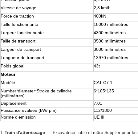
Vitesse de voyage
2,8 km/h
Force de traction
400kN
Taille fonctionnante
18000 millimètres
Largeur fonctionnante
4300 millimètres
Taille de transport
3500 millimètres
Largeur de transport
3000 millimètres
Longueur de transport
13970 millimètres
Poids global
43t
Moteur
Modèle
CAT-C7.1
Number*diameter*Stroke de cylindre
6*105*135
(millimètres)
Déplacement
7,01
Puissance évaluée (kW/rpm)
112/1800
Norme d'émission
UE III
1.
Train d'atterrissage
-----Excavatrice fiable et mûre Supplier pour le 