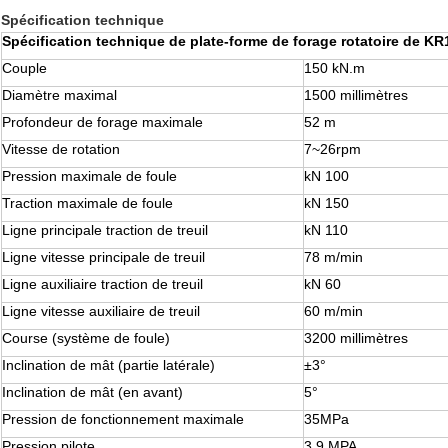
Spécification technique
Spécification technique de plate-forme de forage rotatoire de K
Couple
150 kN.m
Diamètre maximal
1500 millimètres
Profondeur de forage maximale
52 m
Vitesse de rotation
7~26rpm
Pression maximale de foule
kN 100
Traction maximale de foule
kN 150
Ligne principale traction de treuil
kN 110
Ligne vitesse principale de treuil
78 m/min
Ligne auxiliaire traction de treuil
kN 60
Ligne vitesse auxiliaire de treuil
60 m/min
Course (système de foule)
3200 millimètres
Inclination de mât (partie latérale)
±3°
Inclination de mât (en avant)
5°
Pression de fonctionnement maximale
35MPa
Pression pilote
3,9 MPA