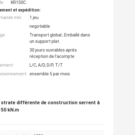
e:
KR150C
ement et expédition:
mande min:
1 jeu
negotiable
ge:
Transport global ; Emballé dans
un support plat.
30 jours ouvrables après
réception de l'acompte
iement:
L/C, A/D, D/P, T/T
ovisionnement:
ensemble 5 par mois
a strate différente de construction serrent à
150 kN.m