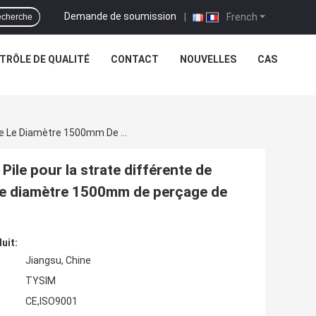
Demande de soumission
|
French
cherche
TRÔLE DE QUALITÉ
CONTACT
NOUVELLES
CAS
L'empilage Hydraulique Rotatoire Rig Hole Bored Pile Pour La Strate Différente De Construction Serrent À La Clé Dynamométrique Le Diamètre 1500mm De Perçage De 150 KN.m
Pile pour la strate différente de
 le diamètre 1500mm de perçage de
uit:
Jiangsu, Chine
TYSIM
CE,ISO9001