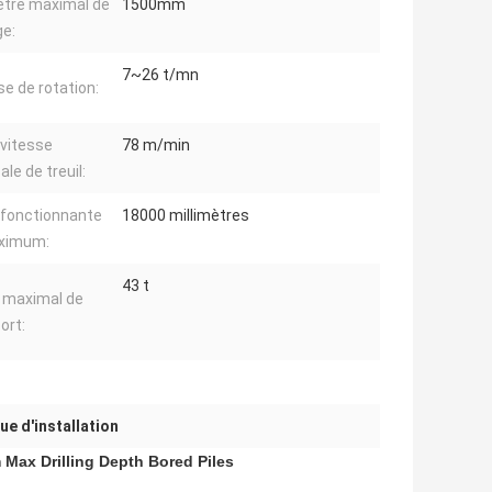
tre maximal de
1500mm
e:
7~26 t/mn
se de rotation:
 vitesse
78 m/min
ale de treuil:
e fonctionnante
18000 millimètres
ximum:
43 t
 maximal de
ort:
e d'installation
 Max Drilling Depth Bored Piles