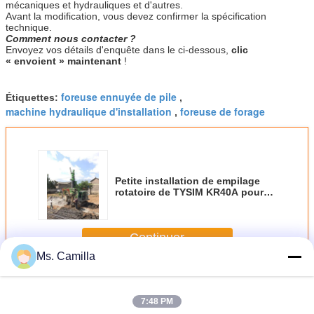
mécaniques et hydrauliques et d'autres.
Avant la modification, vous devez confirmer la spécification
technique.
Comment nous contacter ?
Envoyez vos détails d'enquête dans le ci-dessous,
clic
« envoient » maintenant
!
foreuse ennuyée de pile
Étiquettes:
,
machine hydraulique d'installation
foreuse de forage
,
Petite installation de empilage
rotatoire de TYSIM KR40A pour
l'équipement différent de la strate
40 KN.M Max Torque Bored Hole
Pile de construction
Continuer
Ms. Camilla
Forage de pieux hydraulique
Plus
7:48 PM