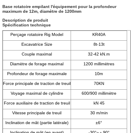
Base rotatoire empilant l'équipement pour la profondeur
maximum de 12m, diamètre de 1200mm
Description de produit
Spécification technique
Perçage rotatoire Rig Model
KR40A
Excavatrice Size
8t-13t
Couple maximal
32-42 kN.m
Diamètre de forage maximal
1200 millimètres
Profondeur de forage maximale
10m
Force principale de traction de treuil
70KN
Voyage maximal de cylindre
600/900 millimètre
Force auxiliaire de traction de treuil
kN 45
Vitesse principale de treuil
30 m/min
Inclination de mât (partie latérale)
±6°
Inclination de mât (en avant)
-30°~﹢90°