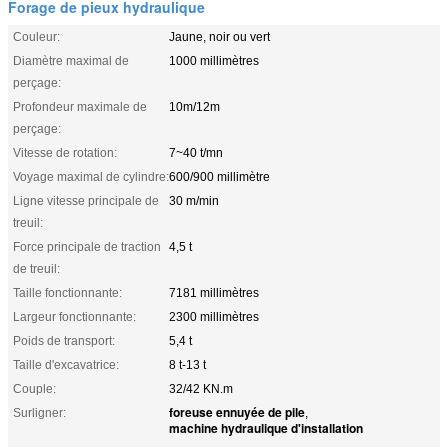
Forage de pieux hydraulique
Couleur:
Jaune, noir ou vert
Diamètre maximal de
1000 millimètres
perçage:
Profondeur maximale de
10m/12m
perçage:
Vitesse de rotation:
7~40 t/mn
Voyage maximal de cylindre:
600/900 millimètre
Ligne vitesse principale de
30 m/min
treuil:
Force principale de traction
4,5 t
de treuil:
Taille fonctionnante:
7181 millimètres
Largeur fonctionnante:
2300 millimètres
Poids de transport:
5,4 t
Taille d'excavatrice:
8 t-13 t
Couple:
32/42 KN.m
foreuse ennuyée de pile
Surligner:
,
machine hydraulique d'installation