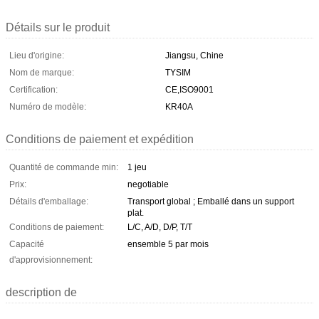
Détails sur le produit
Lieu d'origine:
Jiangsu, Chine
Nom de marque:
TYSIM
Certification:
CE,ISO9001
Numéro de modèle:
KR40A
Conditions de paiement et expédition
Quantité de commande min:
1 jeu
Prix:
negotiable
Détails d'emballage:
Transport global ; Emballé dans un support
plat.
Conditions de paiement:
L/C, A/D, D/P, T/T
Capacité
ensemble 5 par mois
d'approvisionnement:
description de