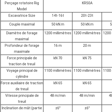
Perçage rotatoire Rig
KR50A
Model
Excavatrice Size
14t-16t
20t-23t
Couple maximal
50 kN.m
50 kN.m
5
Diamètre de forage
1200 millimètres
1200 millimètres
1200 
maximal
Profondeur de forage
16 m
20 m
maximale
Force principale de
kN 70
kN 75
traction de treuil
Voyage principal de
1100 millimètres
1100 millimètres
1100 
cylindre
Force auxiliaire de traction
kN 65
kN 65
de treuil
Vitesse principale de
48 m/min
48 m/min
4
treuil
Inclination de mât (partie
±6°
±6°