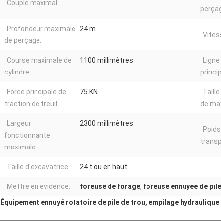
Couple maximal:
perçag
Profondeur maximale
24 m
Vites
de perçage:
Course maximale de
1100 millimètres
Ligne
cylindre:
princip
Force principale de
75 KN
Taill
traction de treuil:
de ma
Largeur
2300 millimètres
Poids
fonctionnante
transp
maximale:
Taille d'excavatrice:
24 t ou en haut
Mettre en évidence:
foreuse de forage
,
foreuse ennuyée de pile
Équipement ennuyé rotatoire de pile de trou, empilage hydrauliqu