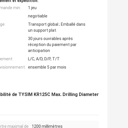
ement et expédition:
mande min:
1 jeu
negotiable
ge:
Transport global ; Emballé dans
un support plat.
30 jours ouvrables après
réception du paiement par
anticipation
iement:
L/C, A/D, D/P, T/T
ovisionnement:
ensemble 5 par mois
bilité de TYSIM KR125C Max. Drilling Diameter
tre maximal de
1200 millimètres