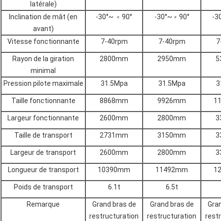
latérale)
Inclination de mât (en
-30°~ ﹢90°
-30°~﹢90°
-3
avant)
Vitesse fonctionnante
7-40rpm
7-40rpm
7
Rayon de la giration
2800mm
2950mm
5
minimal
Pression pilote maximale
31.5Mpa
31.5Mpa
3
Taille fonctionnante
8868mm
9926mm
1
Largeur fonctionnante
2600mm
2800mm
3
Taille de transport
2731mm
3150mm
3
Largeur de transport
2600mm
2800mm
3
Longueur de transport
10390mm
11492mm
1
Poids de transport
6.1t
6.5t
Remarque
Grand bras de
Grand bras de
Gra
restructuration
restructuration
rest