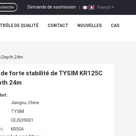
Demande de soumission
|
French
cherche
TRÔLE DE QUALITÉ
CONTACT
NOUVELLES
CAS
ng Depth 24m
 de forte stabilité de TYSIM KR125C
epth 24m
uit:
Jiangsu, Chine
TYSIM
CE,ISO9001
e:
KR50A