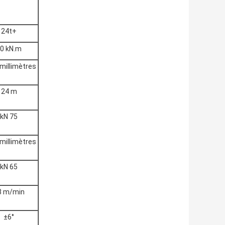
24t+
0 kN.m
millimètres
24 m
kN 75
millimètres
kN 65
8 m/min
±6°