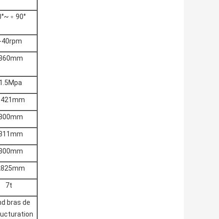
0°~﹢90°
-40rpm
360mm
1.5Mpa
1421mm
300mm
311mm
300mm
2825mm
7t
nd bras de
ructuration