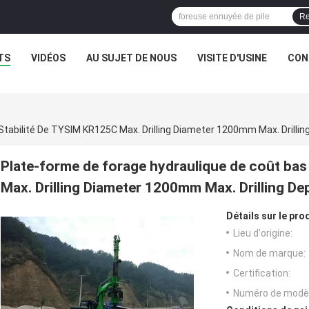
Re
TS
VIDÉOS
AU SUJET DE NOUS
VISITE D'USINE
CON
Stabilité De TYSIM KR125C Max. Drilling Diameter 1200mm Max. Drilli
Plate-forme de forage hydraulique de coût bas
Max. Drilling Diameter 1200mm Max. Drilling D
Détails sur le prod
Lieu d'origine:
Nom de marque:
Certification:
Numéro de modèl