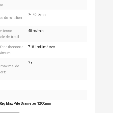
e:
7~40 t/mn
se de rotation:
 vitesse
48 m/min
ale de treuil:
e fonctionnante
7181 millimètres
ximum:
7 t
 maximal de
ort:
e Rig Max Pile Diameter 1200mm