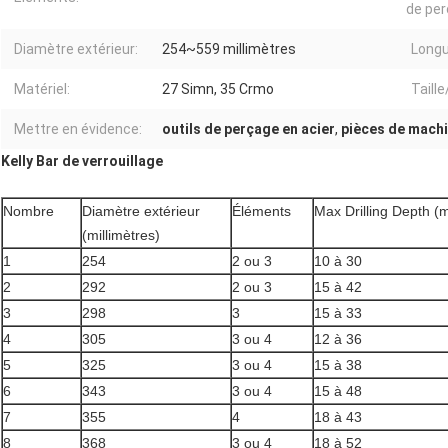
de per
Diamètre extérieur:
254~559 millimètres
Longu
Matériel:
27 Simn, 35 Crmo
Taill
Mettre en évidence:
outils de perçage en acier
,
pièces de machi
Kelly Bar de verrouillage
Nombre
Diamètre extérieur
Éléments
Max Drilling Depth (
(millimètres)
1
254
2 ou 3
10 à 30
2
292
2 ou 3
15 à 42
3
298
3
15 à 33
4
305
3 ou 4
12 à 36
5
325
3 ou 4
15 à 38
6
343
3 ou 4
15 à 48
7
355
4
18 à 43
8
368
3 ou 4
18 à 52