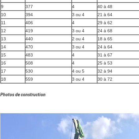
9
377
4
40 à 48
10
394
3 ou 4
21 à 64
11
406
4
29 à 62
12
419
3 ou 4
24 à 68
13
440
2 ou 4
18 à 65
14
470
3 ou 4
24 à 64
15
483
4
31 à 67
16
508
4
25 à 53
17
530
4 ou 5
32 à 94
18
559
3 ou 4
30 à 72
Photos de construction