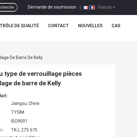
Demande de soumission
|
French
cherche
TRÔLE DE QUALITÉ
CONTACT
NOUVELLES
CAS
lage De Barre De Kelly
u type de verrouillage pièces
lage de barre de Kelly
uit:
Jiangsu, Chine
TYSIM
ISO9001
e:
TK-L 273-575