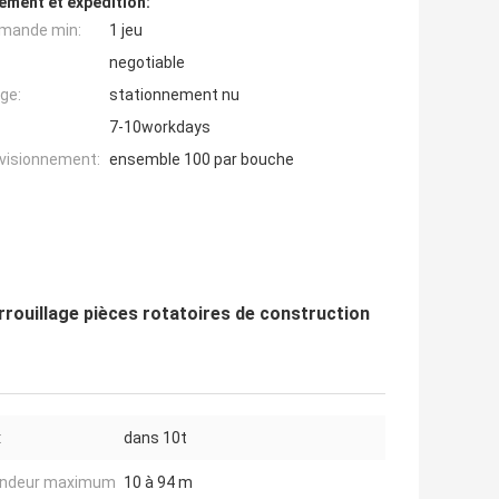
ement et expédition:
mande min:
1 jeu
negotiable
ge:
stationnement nu
7-10workdays
ovisionnement:
ensemble 100 par bouche
rrouillage pièces rotatoires de construction
:
dans 10t
ondeur maximum
10 à 94 m