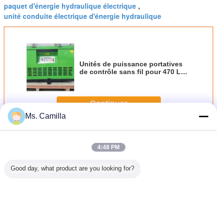
paquet d'énergie hydraulique électrique
,
unité conduite électrique d'énergie hydraulique
Unités de puissance portatives
de contrôle sans fil pour 470 L
milieu de fonctionnement d'huile
hydraulique
Continuer
Ms. Camilla
Paquet d'énergie hydraulique portatif
Plus
4:48 PM
Good day, what product are you looking for?
 sans fil
Cylindres
Contrôle sans fil
Puissance
Station él
40l/Min
électriques de
470L 240 l Min
électrique
à haute p
able
paquet d'énergie
Portable
portative flexible
d'unité de
ic Power
hydraulique de
Hydraulic Power
durable de moteur
d'éner
ck
matériel de
Pack
d'unité d'énergie
hydrauliq