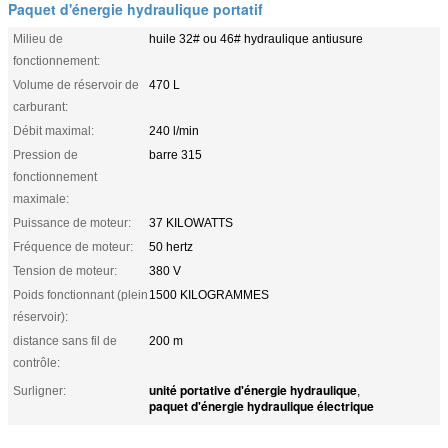
Paquet d'énergie hydraulique portatif
Milieu de
huile 32# ou 46# hydraulique antiusure
fonctionnement:
Volume de réservoir de
470 L
carburant:
Débit maximal:
240 l/min
Pression de
barre 315
fonctionnement
maximale:
Puissance de moteur:
37 KILOWATTS
Fréquence de moteur:
50 hertz
Tension de moteur:
380 V
Poids fonctionnant (plein
1500 KILOGRAMMES
réservoir):
distance sans fil de
200 m
contrôle:
unité portative d'énergie hydraulique
Surligner:
,
paquet d'énergie hydraulique électrique