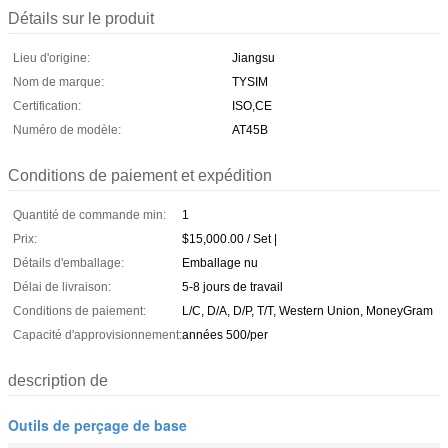
Détails sur le produit
Lieu d'origine:
Jiangsu
Nom de marque:
TYSIM
Certification:
ISO,CE
Numéro de modèle:
AT45B
Conditions de paiement et expédition
Quantité de commande min:
1
Prix:
$15,000.00 / Set |
Détails d'emballage:
Emballage nu
Délai de livraison:
5-8 jours de travail
Conditions de paiement:
L/C, D/A, D/P, T/T, Western Union, MoneyGram
Capacité d'approvisionnement:
années 500/per
description de
Outils de perçage de base