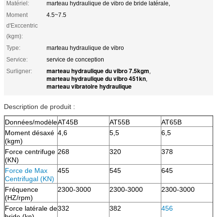
Matériel:
marteau hydraulique de vibro de bride latérale,
Moment
4.5~7.5
d'Exccentric
(kgm):
Type:
marteau hydraulique de vibro
Service:
service de conception
marteau hydraulique du vibro 7.5kgm
Surligner:
,
marteau hydraulique du vibro 451kn
,
marteau vibratoire hydraulique
Description de produit :
Données/modèle
AT45B
AT55B
AT65B
Moment désaxé
4,6
5,5
6,5
7
(kgm)
Force centrifuge
268
320
378
4
(KN)
Force de Max
455
545
645
7
Centrifugal (KN)
Fréquence
2300-3000
2300-3000
2300-3000
2
(HZ/rpm)
Force latérale de
332
382
456
5
bride (kn)