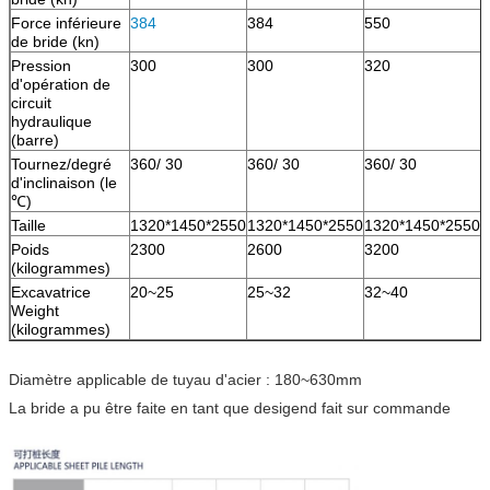
Force inférieure
384
384
550
5
de bride (kn)
Pression
300
300
320
3
d'opération de
circuit
hydraulique
(barre)
Tournez/degré
360/ 30
360/ 30
360/ 30
3
d'inclinaison (le
℃)
Taille
1320*1450*2550
1320*1450*2550
1320*1450*2550
1
Poids
2300
2600
3200
3
(kilogrammes)
Excavatrice
20~25
25~32
32~40
4
Weight
(kilogrammes)
Diamètre applicable de tuyau d'acier : 180~630mm
La bride a pu être faite en tant que desigend fait sur commande