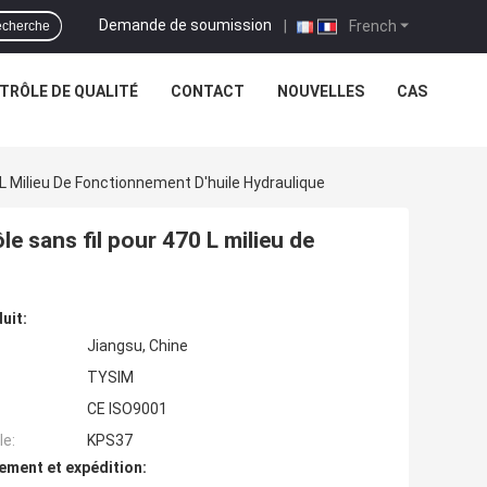
Demande de soumission
|
French
cherche
TRÔLE DE QUALITÉ
CONTACT
NOUVELLES
CAS
 L Milieu De Fonctionnement D'huile Hydraulique
le sans fil pour 470 L milieu de
uit:
Jiangsu, Chine
TYSIM
CE ISO9001
e:
KPS37
ement et expédition: