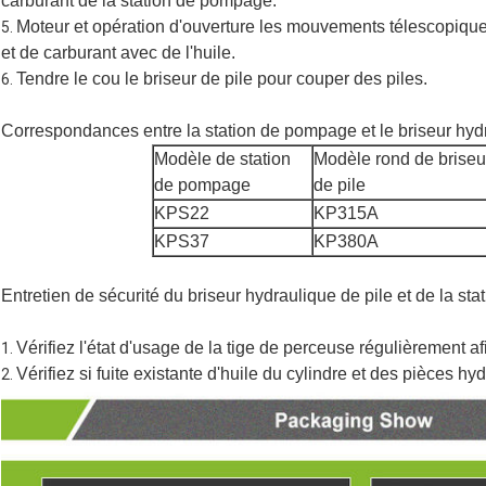
carburant de la station de pompage.
Moteur et opération d'ouverture les mouvements télescopiques 
5.
et de carburant avec de l'huile.
Tendre le cou le briseur de pile pour couper des piles.
6.
Correspondances entre la station de pompage et le briseur hydr
Modèle de station
Modèle rond de briseu
de pompage
de pile
KPS22
KP315A
KPS37
KP380A
Entretien de sécurité du briseur hydraulique de pile et de la st
Vérifiez l'état d'usage de la tige de perceuse régulièrement a
1.
Vérifiez si fuite existante d'huile du cylindre et des pièces hy
2.