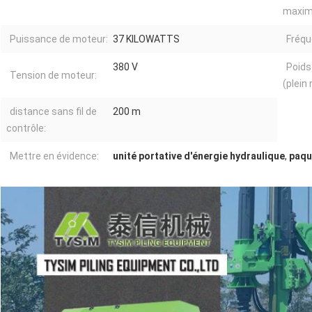
maxim
Puissance de moteur:
37 KILOWATTS
Fréqu
380 V
Poids
Tension de moteur:
(plein 
distance sans fil de
200 m
contrôle:
Mettre en évidence:
unité portative d'énergie hydraulique
,
paqu