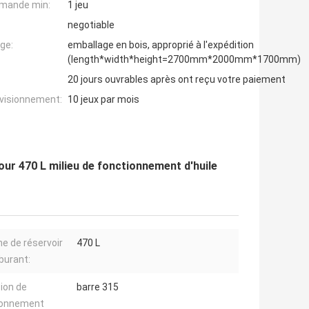
mande min:
1 jeu
negotiable
ge:
emballage en bois, approprié à l'expédition
(length*width*height=2700mm*2000mm*1700mm)
20 jours ouvrables après ont reçu votre paiement
ovisionnement:
10 jeux par mois
pour 470 L milieu de fonctionnement d'huile
e de réservoir
470 L
burant:
ion de
barre 315
ionnement