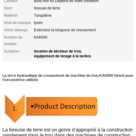
Couleur:
Bule noir ou Depend de votre condition
Nom:
foreuse de terre
Matériel:
Tungstène
Nom de marque:
tysim
Arbre rallonge:
Extension la longueur de creusement
Numéro de
KA6000
modèle:
location de bêcheur de trou
Surligner:
,
équipement de forage à la tarière
La terre hydraulique de creusement de machine du trou KA6000 forent pour
l'excavatrice utilisée
La foreuse de terre est un genre d'approprié à la construction
rapidement dans le trou dans des machines de construction