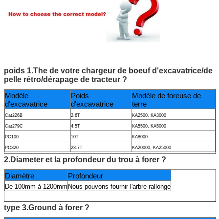
poids 1.The de votre chargeur de boeuf d'excavatrice/de
pelle rétro/dérapage de tracteur ?
Modèle
Poids
Modèle de foreuse de
d'excavatrice
d'excavatrice
terre
Cat226B
2.6T
KA2500, KA3000
Cat279C
4.5T
KA5500, KA5000
PC100
10T
KA8000
PC320
23.7T
KA20000, KA25000
2.Diameter et la profondeur du trou à forer ?
Diamètre
Profondeur
De 100mm à 1200mm
Nous pouvons fournir l'arbre rallonge
type 3.Ground à forer ?