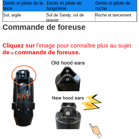
Dents et pilote de la
Dents et pilote de
Dents et pilote de
terre
tungstène
roche
Sol, argile
Sol de Sandy, sol de
Roche et lancement
gravier
Commande de foreuse
Cliquez sur
l'image pour connaître plus au sujet
de
commande de foreuse.
la