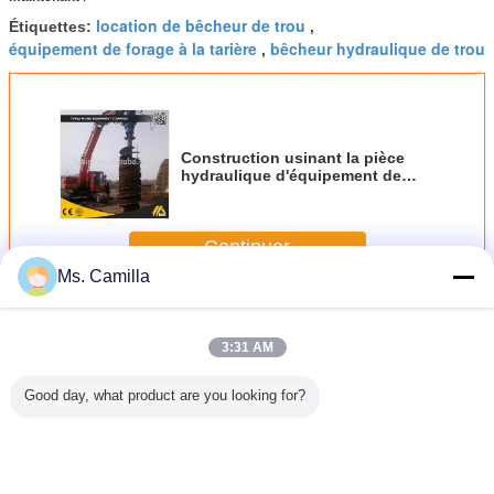
location de bêcheur de trou
Étiquettes:
,
équipement de forage à la tarière
bêcheur hydraulique de trou
,
Construction usinant la pièce
hydraulique d'équipement de
trou de perçage de dessus de la
perceuse KA6000 de foreuse
Continuer
Ms. Camilla
Foreuse de terre hydraulique
Plus
3:31 AM
Good day, what product are you looking for?
euse de
Foreuse de terre
2570-6917
Pression
Actionn
draulique
hydraulique de
foreuse de terre
hydraulique
foreuse d
tène pour
puissance pour
hydraulique de
compacte de
hydrauliq
rceuse
500mm Max
contrat de couple
barre de la
millimè